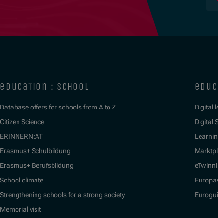
education : school
educ
Database offers for schools from A to Z
Digital 
Citizen Science
Digital S
ERINNERN:AT
Learnin
Erasmus+ Schulbildung
Marktpl
Erasmus+ Berufsbildung
eTwinn
School climate
Europa
Strengthening schools for a strong society
Eurogu
Memorial visit