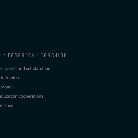
y : research : teaching
w: grants and scholarships
to Austria
Abroad
education cooperations
 Science