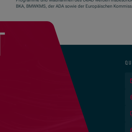
Programme und Maßnahmen des OeAD werden insbesond
BKA, BMWKMS, der ADA sowie der Europäischen Kommissio
t
qu