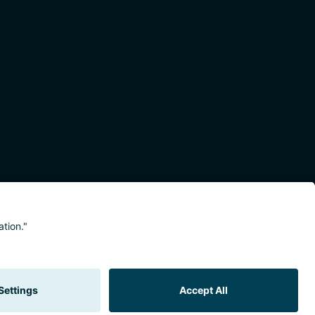
eitserklärung
Meldestelle/Hinweisgeber
Safeguarding Policy
Sitemap