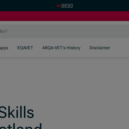
Visit the OeAD website
Apps
EQAVET
ARQA-VET's History
Disclaimer
Skills