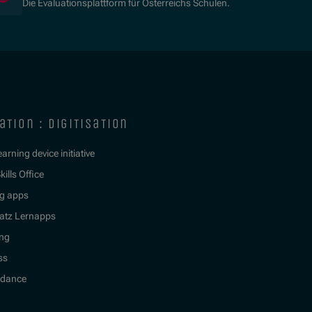
Die Evaluationsplattform für Österreichs Schulen.
ation : digitisation
learning device initiative
kills Office
g apps
atz Lernapps
ing
ss
idance