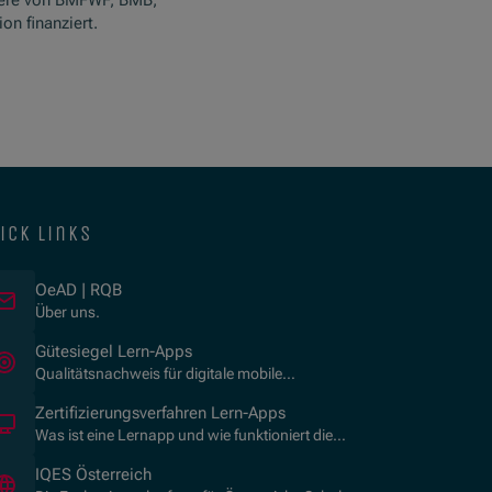
ere von BMFWF, BMB,
n finanziert.
ick links
OeAD | RQB
Über uns.
(Opens in new window)
Gütesiegel Lern-Apps
Qualitätsnachweis für digitale mobile
Lernanwendungen.
Zertifizierungsverfahren Lern-Apps
Was ist eine Lernapp und wie funktioniert die
Zertifizierung?
(Opens in new window)
IQES Österreich