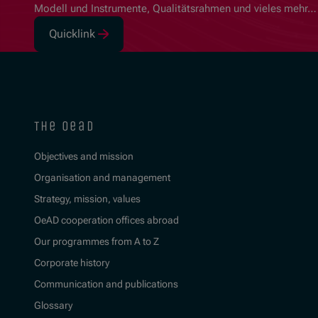
Modell und Instrumente, Qualitätsrahmen und vieles mehr…
Quicklink
(Opens in new window)
the oead
Objectives and mission
Organisation and management
Strategy, mission, values
OeAD cooperation offices abroad
Our programmes from A to Z
Corporate history
Communication and publications
Glossary