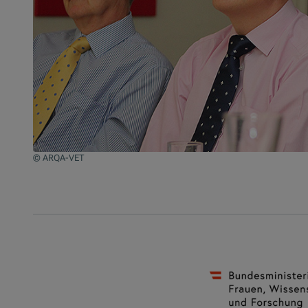
© ARQA-VET
Jump to slider start