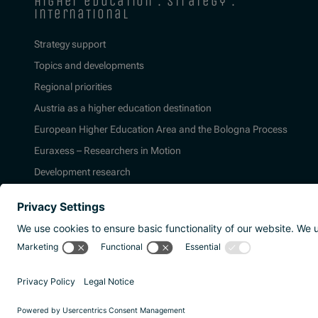
higher education : strategy :
international
Strategy support
Topics and developments
Regional priorities
Austria as a higher education destination
European Higher Education Area and the Bologna Process
Euraxess – Researchers in Motion
Development research
2026 | Agentur für Bildung und Internation