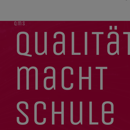
qms
qualitä
macht
schule