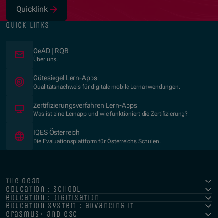
Quicklink
(Opens in new window)
quick links
OeAD | RQB
Über uns.
(Opens in new window)
Gütesiegel Lern-Apps
Qualitätsnachweis für digitale mobile Lernanwendungen.
Zertifizierungsverfahren Lern-Apps
Was ist eine Lernapp und wie funktioniert die Zertifizierung?
(Opens in new window)
IQES Österreich
Die Evaluationsplattform für Österreichs Schulen.
the oead
education : school
education : digitisation
education system : advancing it
erasmus+ and esc