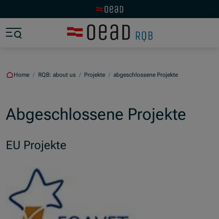
Visit the OeAD website
Jump to main content
Jump to footer
Skip navigation
Jump to navigation start
Home
/
RQB: about us
/
Projekte
/
abgeschlossene Projekte
Abgeschlossene Projekte
EU Projekte