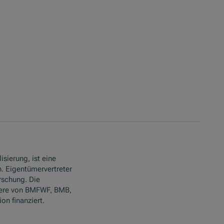
isierung, ist eine
. Eigentümervertreter
rschung. Die
ere von BMFWF, BMB,
n finanziert.