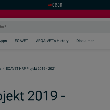
Visit the OeAD website
Apps
EQAVET
ARQA-VET's History
Disclaimer
e
/
EQAVET NRP Projekt 2019 - 2021
jekt 2019 -