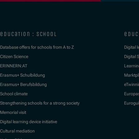
education : school
educ
Database offers for schools from A to Z
Digital 
Citizen Science
Digital S
ERINNERN:AT
Learnin
Erasmus+ Schulbildung
Marktpl
Erasmus+ Berufsbildung
eTwinn
School climate
Europa
Strengthening schools for a strong society
Eurogu
Memorial visit
Digital learning device initiative
Cultural mediation