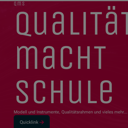
qms
qualitä
macht
schule
Modell und Instrumente, Qualitätsrahmen und vieles mehr…
Quicklink
(Opens in new window)