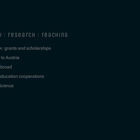
y : research : teaching
w: grants and scholarships
to Austria
Abroad
education cooperations
 Science