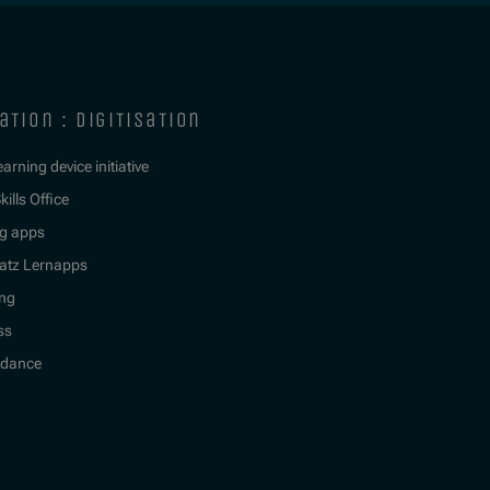
ation : digitisation
learning device initiative
kills Office
g apps
atz Lernapps
ing
ss
idance