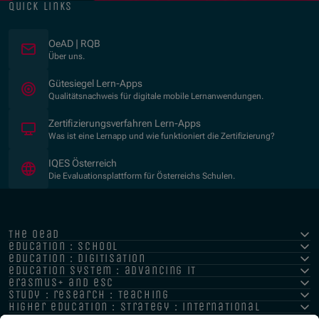
quick links
OeAD | RQB
Über uns.
(Opens in new window)
Gütesiegel Lern-Apps
Qualitätsnachweis für digitale mobile Lernanwendungen.
Zertifizierungsverfahren Lern-Apps
Was ist eine Lernapp und wie funktioniert die Zertifizierung?
(Opens in new window)
IQES Österreich
Die Evaluationsplattform für Österreichs Schulen.
the oead
education : school
education : digitisation
education system : advancing it
erasmus+ and esc
study : research : teaching
higher education : strategy : international