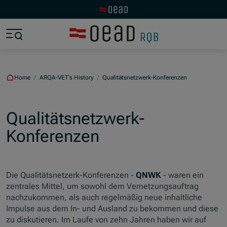
Visit the OeAD website
Jump to main content
Jump to footer
Skip navigation
Jump to navigation start
Home
/
ARQA-VET's History
/
Qualitätsnetzwerk-Konferenzen
Qualitätsnetzwerk-
Konferenzen
Die Qualitätsnetzerk-Konferenzen -
QNWK
- waren ein
zentrales Mittel, um sowohl dem Vernetzungsauftrag
nachzukommen, als auch regelmäßig neue inhaltliche
Impulse aus dem In- und Ausland zu bekommen und diese
zu diskutieren. Im Laufe von zehn Jahren haben wir auf