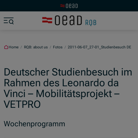
Visit the OeAD website
Jump to main content
Jump to footer
Skip navigation
Jump to navigation start
Home
/
RQB: about us
/
Fotos
/
2011-06-07_27-01_Studienbesuch DE
Deutscher Studienbesuch im
Rahmen des Leonardo da
Vinci – Mobilitätsprojekt –
VETPRO
Wochenprogramm