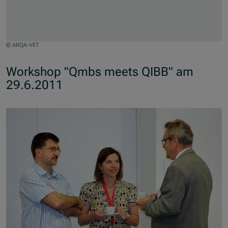
© ARQA-VET
Jump to slider start
Workshop "Qmbs meets QIBB" am
29.6.2011
Skip slider