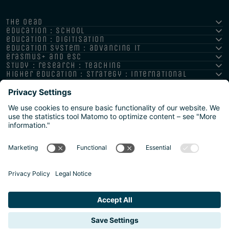
the oead
education : school
education : digitisation
education system : advancing it
erasmus+ and esc
study : research : teaching
higher education : strategy : international
Impressum
Datenschutz
Barrierefreiheitserklärung
Meldestelle/Hinweisgeber
Safeguarding Policy
Sitemap