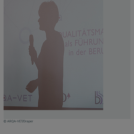
© ARQA-VET/Draper
Jump to slider start