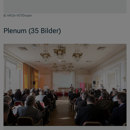
© ARQA-VET/Draper
Jump to slider start
Plenum (35 Bilder)
Skip slider