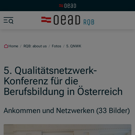
Visit the OeAD website
Jump to main content
Jump to footer
Skip navigation
Jump to navigation start
Home
/
RQB: about us
/
Fotos
/
5. QNWK
5. Qualitätsnetzwerk-
Konferenz für die
Berufsbildung in Österreich
Ankommen und Netzwerken (33 Bilder)
Skip slider