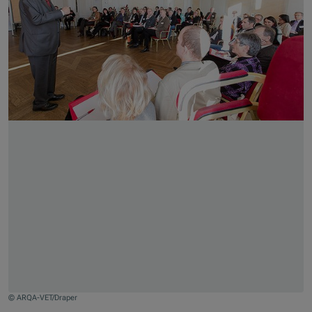
© ARQA-VET/Draper
Jump to slider start