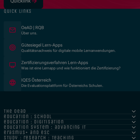
Quicklink
(Opens in new window)
quick links
OeAD | RQB
Über uns.
(Opens in new window)
Gütesiegel Lern-Apps
Qualitätsnachweis für digitale mobile Lernanwendungen.
Zertifizierungsverfahren Lern-Apps
Was ist eine Lernapp und wie funktioniert die Zertifizierung?
(Opens in new window)
IQES Österreich
Die Evaluationsplattform für Österreichs Schulen.
the oead
education : school
education : digitisation
education system : advancing it
erasmus+ and esc
study : research : teaching