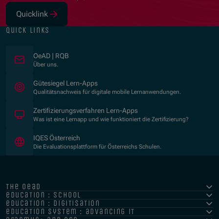
Quicklink
(Opens in new window)
quick links
OeAD | RQB
Über uns.
(Opens in new window)
Gütesiegel Lern-Apps
Qualitätsnachweis für digitale mobile Lernanwendungen.
Zertifizierungsverfahren Lern-Apps
Was ist eine Lernapp und wie funktioniert die Zertifizierung?
(Opens in new window)
IQES Österreich
Die Evaluationsplattform für Österreichs Schulen.
the oead
education : school
education : digitisation
education system : advancing it