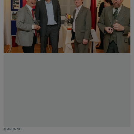
© ARQA-VET
Jump to slider start