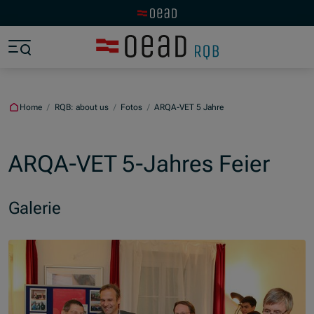
Visit the OeAD website
Jump to main content
Jump to footer
Skip navigation
Jump to navigation start
Home
/
RQB: about us
/
Fotos
/
ARQA-VET 5 Jahre
ARQA-VET 5-Jahres Feier
Galerie
Skip slider