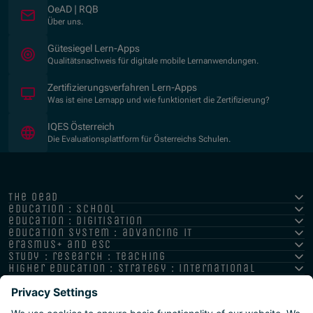
OeAD | RQB
Über uns.
(Opens in new window)
Gütesiegel Lern-Apps
Qualitätsnachweis für digitale mobile Lernanwendungen.
Zertifizierungsverfahren Lern-Apps
Was ist eine Lernapp und wie funktioniert die Zertifizierung?
(Opens in new window)
IQES Österreich
Die Evaluationsplattform für Österreichs Schulen.
the oead
education : school
education : digitisation
education system : advancing it
erasmus+ and esc
study : research : teaching
higher education : strategy : international