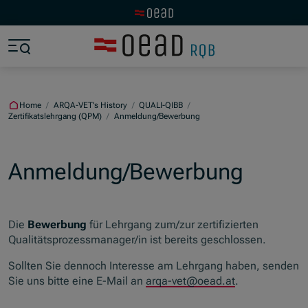
Visit the OeAD website
Jump to main content
Jump to footer
Skip navigation
Jump to navigation start
Home
/
ARQA-VET's History
/
QUALI-QIBB
/
Zertifikatslehrgang (QPM)
/
Anmeldung/Bewerbung
Anmeldung/Bewerbung
Die
Bewerbung
für Lehrgang zum/zur zertifizierten
Qualitätsprozessmanager/in ist
bereits geschlossen.
Sollten Sie dennoch Interesse am Lehrgang haben, senden
Sie uns bitte eine E-Mail an
arqa-vet@oead.at
.