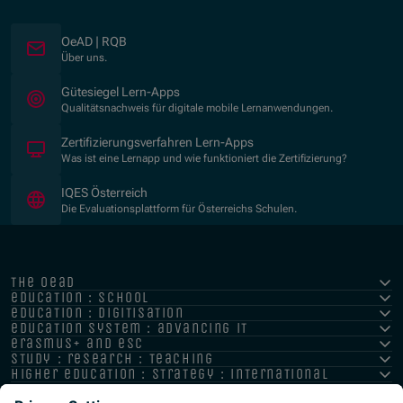
OeAD | RQB
Über uns.
(Opens in new window)
Gütesiegel Lern-Apps
Qualitätsnachweis für digitale mobile Lernanwendungen.
Zertifizierungsverfahren Lern-Apps
Was ist eine Lernapp und wie funktioniert die Zertifizierung?
(Opens in new window)
IQES Österreich
Die Evaluationsplattform für Österreichs Schulen.
the oead
education : school
education : digitisation
education system : advancing it
erasmus+ and esc
study : research : teaching
higher education : strategy : international