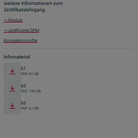
weitere Informationen zum
Zertifikatslehrgang
-> Module
-> zertifizierte QPM
Kompetenzprofile
Infomaterial
b1
PDF
·
81 KB
b2
PDF
·
183 KB
b3
PDF
·
61 KB