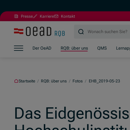
(Öffnet in neuem Fenster)
Presse
Karriere
Kontakt
Zum Hauptinhalt springen
Zum Footer springen
Zum Ende der Navigation springen
Der OeAD
RQB: über uns
QMS
Lernap
Zum Beginn der Navigation springen
Startseite
/
RQB: über uns
/
Fotos
/
EHB_2019-05-23
Das Eidgenössi