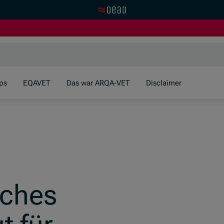
Zur OeAD Startseite
ps
EQAVET
Das war ARQA-VET
Disclaimer
sches