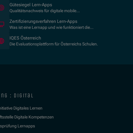
(Öffnet in neuem Fenster)
Gütesiegel Lern-Apps
Qualitätsnachweis für digitale mobile
Lernanwendungen.
Zertifizierungsverfahren Lern-Apps
Was ist eine Lernapp und wie funktioniert die
Zertifizierung?
(Öffnet in neuem Fenster)
IQES Österreich
Die Evaluationsplattform für Österreichs Schulen.
ng : digital
itiative Digitales Lernen
tsstelle Digitale Kompetenzen
tsprüfung Lernapps