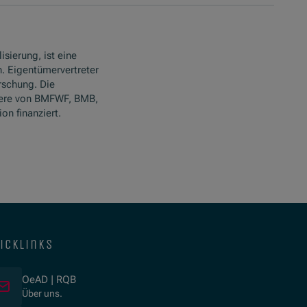
isierung, ist eine
. Eigentümervertreter
rschung. Die
ere von BMFWF, BMB,
n finanziert.
icklinks
OeAD | RQB
Über uns.