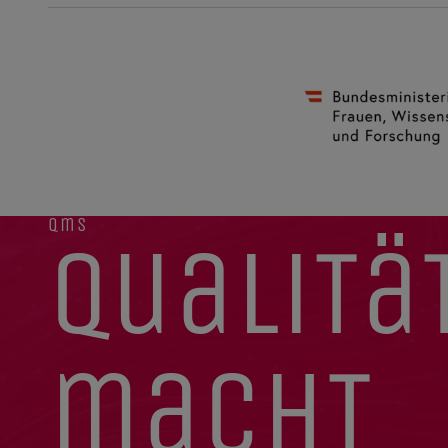
qms
qualitä
macht