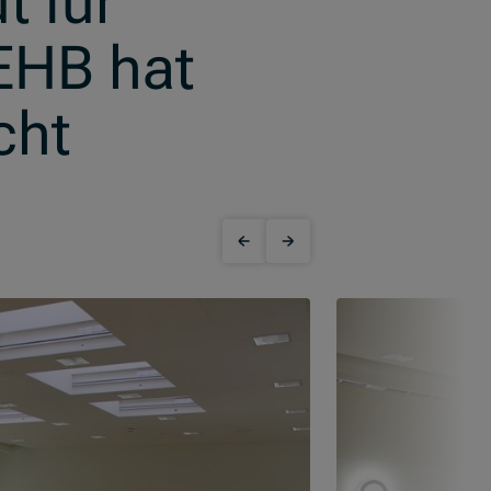
t für
 EHB hat
cht