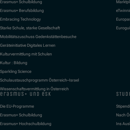
Erasmus+ Schulbildung
Marktpl
Erasmus+ Berufsbildung
eTwinn
Embracing Technology
Europa
Starke Schule, starke Gesellschaft
Eurogu
Mobilitätszuschuss Gedenkstättenbesuche
Geräteinitiative Digitales Lernen
Kulturvermittlung mit Schulen
Kultur : Bildung
Sparkling Science
Schulaustauschprogramm Österreich–Israel
Wissenschaftsvermittlung in Österreich
erasmus+ und esk
stud
Die EU-Programme
Stipend
Erasmus+ Schulbildung
Nach Ö
Erasmus+ Hochschulbildung
Ins Aus