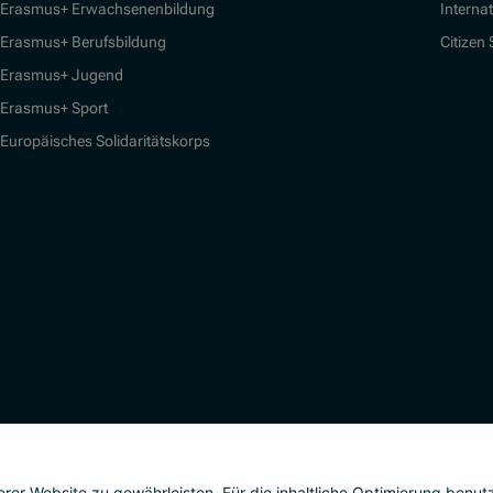
Erasmus+ Erwachsenenbildung
Interna
Erasmus+ Berufsbildung
Citizen
Erasmus+ Jugend
Erasmus+ Sport
Europäisches Solidaritätskorps