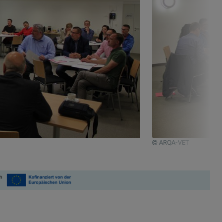
© ARQA-VET