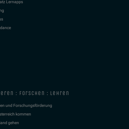
atz Lernapps
ing
ss
idance
ieren : forschen : lehren
ien und Forschungsförderung
sterreich kommen
land gehen