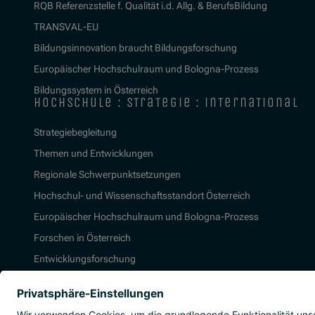
RQB Referenzstelle f. Qualität i.d. Allg. & BerufsBildung
TRANSVAL-EU
Bildungsinnovation braucht Bildungsforschung
Europäischer Hochschulraum und Bologna-Prozess
Bildungssystem in Österreich
hochschule : strategie : international
Strategiebegleitung
Themen und Entwicklungen
Regionale Schwerpunktsetzungen
Hochschul- und Wissenschaftsstandort Österreich
Europäischer Hochschulraum und Bologna-Prozess
Forschen in Österreich
Entwicklungsforschung