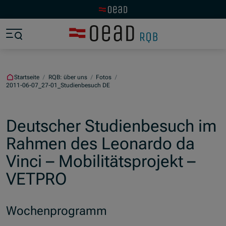
Zur OeAD Startseite
Zum Hauptinhalt springen
Zum Footer springen
Zum Ende der Navigation springen
Zum Beginn der Navigation springen
Startseite
/
RQB: über uns
/
Fotos
/
2011-06-07_27-01_Studienbesuch DE
Deutscher Studienbesuch im
Rahmen des Leonardo da
Vinci – Mobilitätsprojekt –
VETPRO
Wochenprogramm