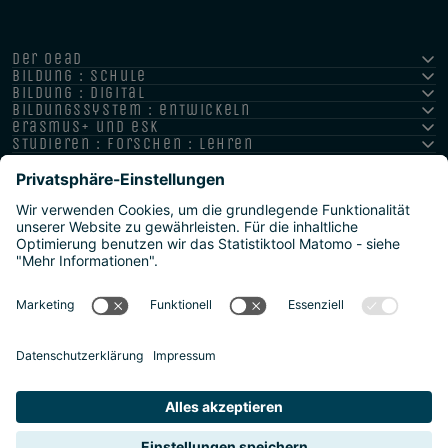
der oead
bildung : schule
bildung : digital
bildungssystem : entwickeln
erasmus+ und esk
studieren : forschen : lehren
hochschule : strategie : international
Impressum
Datenschutz
Barrierefreiheitserklärung
Meldestelle/Hinweisgeber
Safeguarding Policy
Sitemap