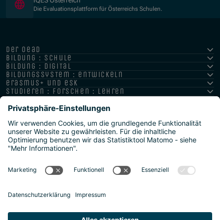
IQES Österreich
Die Evaluationsplattform für Österreichs Schulen.
der oead
bildung : schule
bildung : digital
bildungssystem : entwickeln
erasmus+ und esk
studieren : forschen : lehren
hochschule : strategie : international
Impressum
Datenschutz
Barrierefreiheitserklärung
Meldestelle/Hinweisgeber
Safeguarding Policy