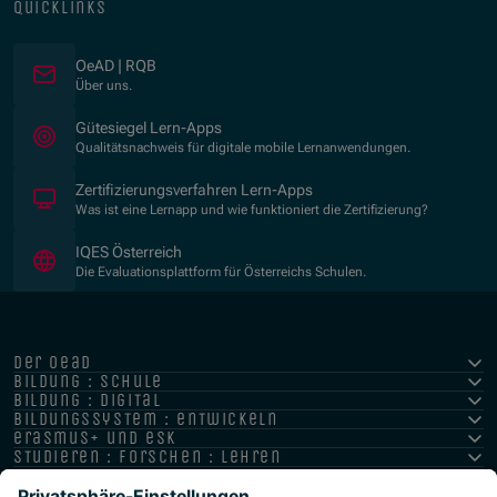
quicklinks
OeAD | RQB
Über uns.
(Öffnet in neuem Fenster)
Gütesiegel Lern-Apps
Qualitätsnachweis für digitale mobile Lernanwendungen.
Zertifizierungsverfahren Lern-Apps
Was ist eine Lernapp und wie funktioniert die Zertifizierung?
(Öffnet in neuem Fenster)
IQES Österreich
Die Evaluationsplattform für Österreichs Schulen.
der oead
bildung : schule
bildung : digital
bildungssystem : entwickeln
erasmus+ und esk
studieren : forschen : lehren
hochschule : strategie : international