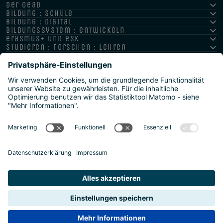
der oead
bildung : schule
bildung : digital
bildungssystem : entwickeln
erasmus+ und esk
studieren : forschen : lehren
hochschule : strategie : international
Impressum
Datenschutz
Barrierefreiheitserklärung
Meldestelle/Hinweisgeber
Safeguarding Policy
Sitemap
2026 | Agentur für Bildung und Internationalisierung